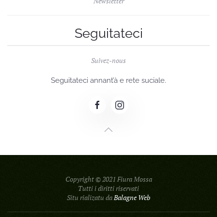
Newsletter
Seguitateci
Suivez-nous
Seguitateci annant’à e rete suciale.
Copyright © 2021 Fiura Mossa
Tutti i diritti riservati
Situ rializatu da
Balagne Web