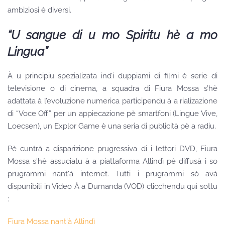
ambiziosi è diversi.
“U sangue di u mo Spiritu hè a mo
Lingua”
À u principiu spezializata ind’i duppiami di filmi è serie di
televisione o di cinema, a squadra di Fiura Mossa s’hè
adattata à l’evoluzione numerica participendu à a rializazione
di “Voce Off” per un appiecazione pè smartfoni (Lingue Vive,
Loecsen), un Explor Game è una seria di publicità pè a radiu.
Pè cuntrà a disparizione prugressiva di i lettori DVD, Fiura
Mossa s'hè assuciatu à a piattaforma Allindì pè diffusà i so
prugrammi nant'à internet. Tutti i prugrammi sò avà
dispunibili in Video À a Dumanda (VOD) clicchendu quì sottu
:
Fiura Mossa nant'à Allindì