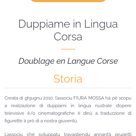
Duppiame in Lingua
Corsa
Doublage en Langue Corse
Storia
Creata di ghjugnu 2010, l’associu FIURA MOSSA hà pè scopu
a realizazione di duppiami in lingua nustrale d’opere
televisive è/o cinematografiche è dinù a traduzzione di
figurette à prò di a nostra giuventù.
L’associu s’hè sviluppatu travagliendu annant’à prugetti