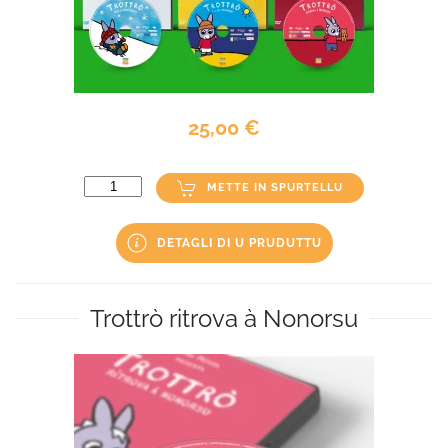
25,00 €
METTE IN SPURTELLU
DETAGLI DI U PRUDUTTU
Trottrò ritrova à Nonorsu