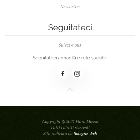
Newsletter
Seguitateci
Suivez-nous
Seguitateci annant’à e rete suciale.
Copyright © 2021 Fiura Mossa
Tutti i diritti riservati
Situ rializatu da
Balagne Web