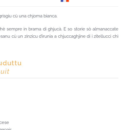
risgiu cù una chjoma bianca.
 hè sempre in brama di ghjucà. E so storie sò almanaccate
sanu cù un zinzicu d’irunia a chjuccaghjine di i zitellucci chì
ruduttu
uit
ncese
ançais