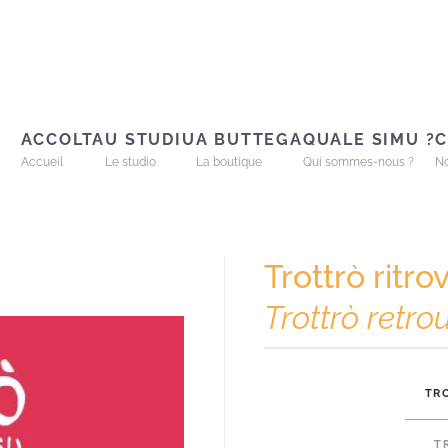
ACCOLTA
U STUDIU
A BUTTEGA
QUALE SIMU ?
C
Accueil
Le studio
La boutique
Qui sommes-nous ?
No
Trottrò ritr
Trottrò retr
TR
T