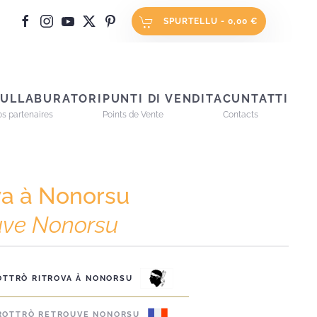
SPURTELLU -
0,00 €
ULLABURATORI
PUNTI DI VENDITA
CUNTATTI
s partenaires
Points de Vente
Contacts
ova à Nonorsu
ouve Nonorsu
OTTRÒ RITROVA À NONORSU
ROTTRÒ RETROUVE NONORSU