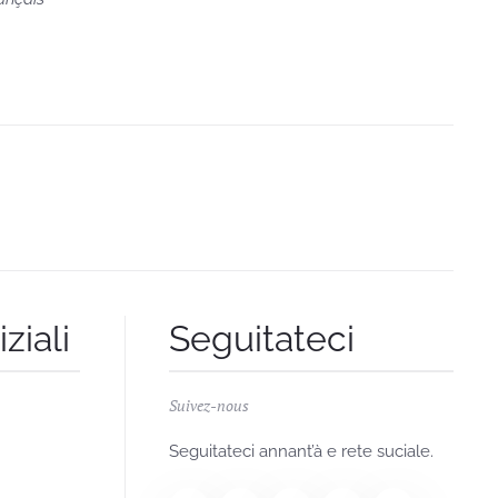
ziali
Seguitateci
Suivez-nous
Seguitateci annant’à e rete suciale.