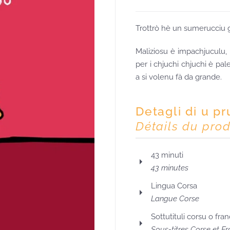
Trottrò hè un sumerucciu g
Maliziosu è impachjuculu,
per i chjuchi chjuchi è pale
a si volenu fà da grande.
Detagli di u p
Détails du prod
43 minuti
43 minutes
Lingua Corsa
Langue Corse
Sottutituli corsu o fra
Sous-titres Corse et Fr