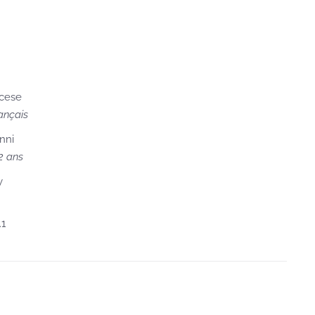
ncese
ançais
nni
2 ans
y
.1