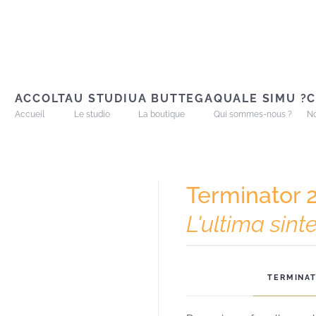
ACCOLTA
U STUDIU
A BUTTEGA
QUALE SIMU ?
C
Accueil
Le studio
La boutique
Qui sommes-nous ?
No
Terminator 
L'ultima sint
TERMINAT