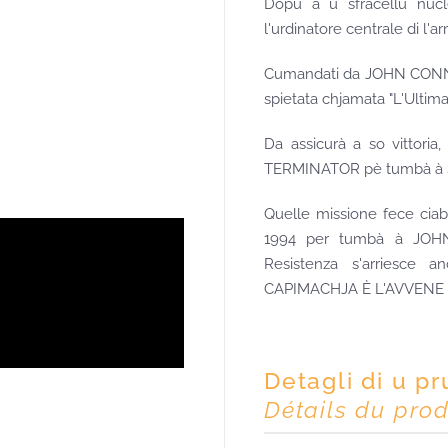
Dopu à u sfracellu nucl
l'urdinatore centrale di l'a
Cumandati da JOHN CONNOR,
spietata chjamata "L'Ultima
Da assicurà a so vittori
TERMINATOR pè tumbà à SA
Quelle missione fece cia
1994 per tumbà à JOHN
Resistenza s'arriesce
CAPIMACHJA È L'AVVENE D
Detagli di u p
Détails du prod