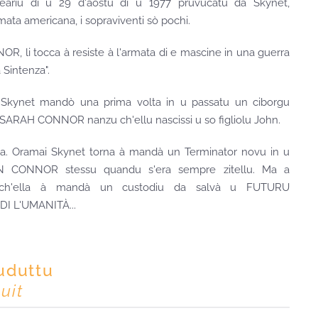
eariu di u 29 d'aostu di u 1977 pruvucatu da Skynet,
rmata americana, i sopraviventi sò pochi.
 li tocca à resiste à l'armata di e mascine in una guerra
 Sintenza".
a, Skynet mandò una prima volta in u passatu un ciborgu
RAH CONNOR nanzu ch'ellu nascissi u so figliolu John.
ba. Oramai Skynet torna à mandà un Terminator novu in u
 CONNOR stessu quandu s'era sempre zitellu. Ma a
 anch'ella à mandà un custodiu da salvà u FUTURU
I L'UMANITÀ...
ruduttu
uit