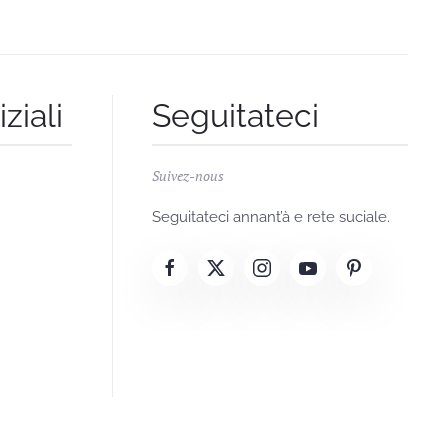
ziali
Seguitateci
Suivez-nous
Seguitateci annant’à e rete suciale.