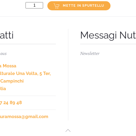
METTE IN SPURTELLU
atti
Messagi Nuti
nous
Newsletter
a Mossa
turale Una Volta, 5 Ter,
 Campinchi
tia
7 24 89 48
fiuramossa@gmail.com