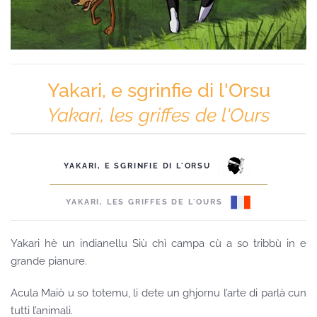
Yakari, e sgrinfie di l'Orsu
Yakari, les griffes de l'Ours
YAKARI, E SGRINFIE DI L'ORSU
YAKARI, LES GRIFFES DE L'OURS
Yakari hè un indianellu Siù chì campa cù a so tribbù in e
grande pianure.
Acula Maiò u so totemu, li dete un ghjornu l’arte di parlà cun
tutti l’animali.